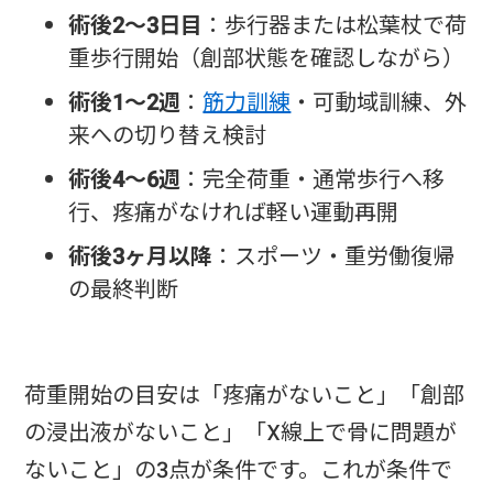
術後2〜3日目
：歩行器または松葉杖で荷
重歩行開始（創部状態を確認しながら）
術後1〜2週
：
筋力訓練
・可動域訓練、外
来への切り替え検討
術後4〜6週
：完全荷重・通常歩行へ移
行、疼痛がなければ軽い運動再開
術後3ヶ月以降
：スポーツ・重労働復帰
の最終判断
荷重開始の目安は「疼痛がないこと」「創部
の浸出液がないこと」「X線上で骨に問題が
ないこと」の3点が条件です。これが条件で