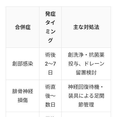
発症
タイ
合併症
主な対処法
ミン
グ
術後
創洗浄・抗菌薬
創部感染
2〜7
投与、ドレーン
日
留置検討
術直
神経回復待機・
腓骨神経
後〜
装具による足関
損傷
数日
節管理