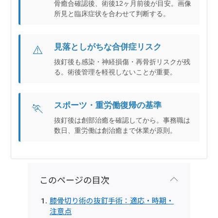
骨癒合確認後、術後12ヶ月前後が目安。画像
所見と臨床症状を合わせて判断する。
見落としがちな合併症リスク
⚠️
抜釘後も感染・神経損傷・再骨折リスクが残
る。術後管理を軽視しないことが重要。
スポーツ・重労働復帰の基準
🏃
抜釘後は創部治癒を確認してから。事務職は
数日、重労働は創治癒まで休業が原則。
このページの目次
膝骨切り術の抜釘手術：適応・時期・
注意点