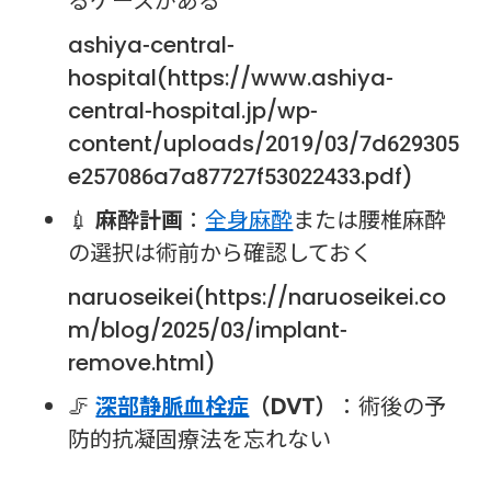
るケースがある
ashiya-central-
hospital(https://www.ashiya-
central-hospital.jp/wp-
content/uploads/2019/03/7d629305
e257086a7a87727f53022433.pdf)
💉
麻酔計画
：
全身麻酔
または腰椎麻酔
の選択は術前から確認しておく
naruoseikei(https://naruoseikei.co
m/blog/2025/03/implant-
remove.html)
🦵
深部静脈血栓症
（DVT）
：術後の予
防的抗凝固療法を忘れない