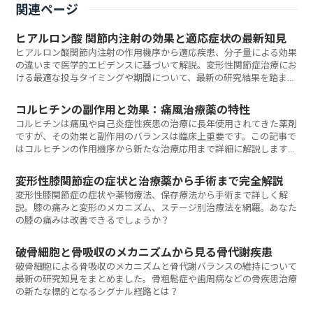
関連ページ
ヒアルロン酸 関節内注射の効果と適応症状の最新知見
ヒアルロン酸関節内注射の作用機序から適応疾患、分子量による効果
の違いまで医学的エビデンスに基づいて解説。変形性関節症治療にお
ける最適な投与タイミングや期間について、最新の研究結果を踏まえ
た臨床応用とは？
コルヒチンの副作用と効果：痛風治療薬の特性
コルヒチンは痛風や自己炎症性疾患の治療に長年使用されてきた薬剤
ですが、その効果と副作用のバランスは臨床上重要です。この記事で
はコルヒチンの作用機序から新たな治療応用まで詳細に解説します。
あなたの臨床現場でコルヒチンを安全に使用するためには何を知って
おくべきでしょうか？
変形性膝関節症の症状と治療薬から手術まで完全解説
変形性膝関節症の症状や薬物療法、保存療法から手術まで詳しく解
説。膝の痛みと変形のメカニズム、ステージ別治療法を網羅。あなた
の膝の痛みは改善できるでしょうか？
破骨細胞と骨吸収のメカニズムから見る骨代謝疾患
破骨細胞による骨吸収のメカニズムと骨代謝バランスの維持について
最新の研究知見をまとめました。骨粗鬆症や歯周病などの骨疾患治療
の新たな標的となるシグナル経路とは？