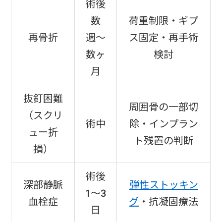
術後
数
荷重制限・ギプ
再骨折
週〜
ス固定・再手術
数ヶ
検討
月
抜釘困難
周囲骨の一部切
（スクリ
術中
除・インプラン
ュー折
ト残置の判断
損）
術後
深部静脈
弾性ストッキン
1〜3
血栓症
グ
・抗凝固療法
日