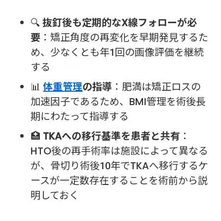
🔍
抜釘後も定期的なX線フォローが必
要
：矯正角度の再変化を早期発見するた
め、少なくとも年1回の画像評価を継続
する
📊
体重管理
の指導
：肥満は矯正ロスの
加速因子であるため、BMI管理を術後長
期にわたって指導する
🏥
TKAへの移行基準を患者と共有
：
HTO後の再手術率は施設によって異なる
が、骨切り術後10年でTKAへ移行するケ
ースが一定数存在することを術前から説
明しておく